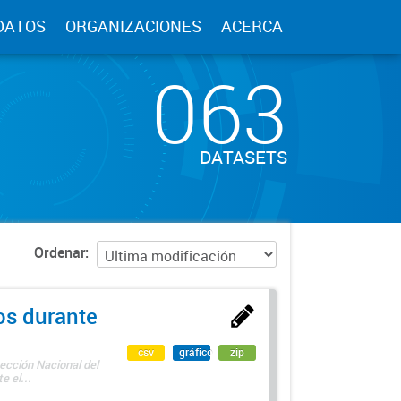
DATOS
ORGANIZACIONES
ACERCA
063
DATASETS
Ordenar
os durante
csv
gráfico
zip
ección Nacional del
 el...