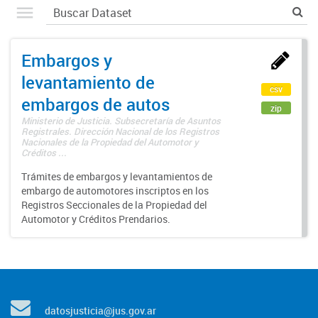
Embargos y
levantamiento de
csv
embargos de autos
zip
Ministerio de Justicia. Subsecretaría de Asuntos
Registrales. Dirección Nacional de los Registros
Nacionales de la Propiedad del Automotor y
Créditos ...
Trámites de embargos y levantamientos de
embargo de automotores inscriptos en los
Registros Seccionales de la Propiedad del
Automotor y Créditos Prendarios.
datosjusticia@jus.gov.ar