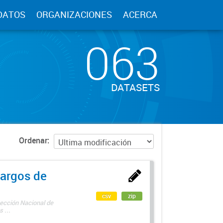
DATOS
ORGANIZACIONES
ACERCA
063
DATASETS
Ordenar
argos de
csv
zip
rección Nacional de
 ...