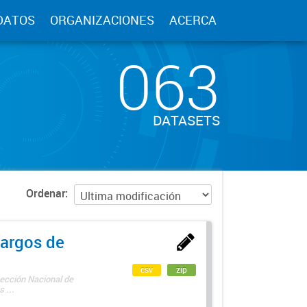
DATOS
ORGANIZACIONES
ACERCA
063
DATASETS
Ordenar
argos de
csv
zip
rección Nacional de
 ...