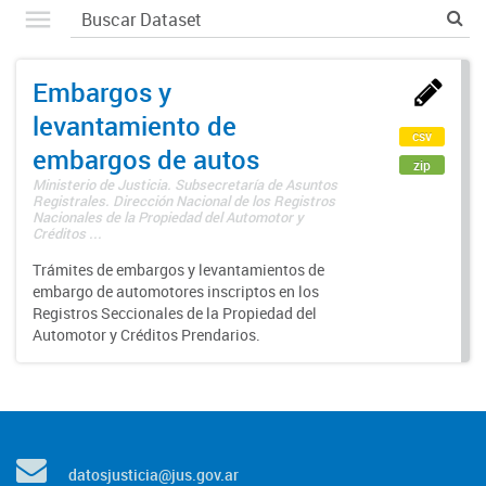
Embargos y
levantamiento de
csv
embargos de autos
zip
Ministerio de Justicia. Subsecretaría de Asuntos
Registrales. Dirección Nacional de los Registros
Nacionales de la Propiedad del Automotor y
Créditos ...
Trámites de embargos y levantamientos de
embargo de automotores inscriptos en los
Registros Seccionales de la Propiedad del
Automotor y Créditos Prendarios.
datosjusticia@jus.gov.ar