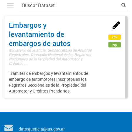
Embargos y
levantamiento de
csv
embargos de autos
zip
Ministerio de Justicia. Subsecretaría de Asuntos
Registrales. Dirección Nacional de los Registros
Nacionales de la Propiedad del Automotor y
Créditos ...
Trámites de embargos y levantamientos de
embargo de automotores inscriptos en los
Registros Seccionales de la Propiedad del
Automotor y Créditos Prendarios.
datosjusticia@jus.gov.ar