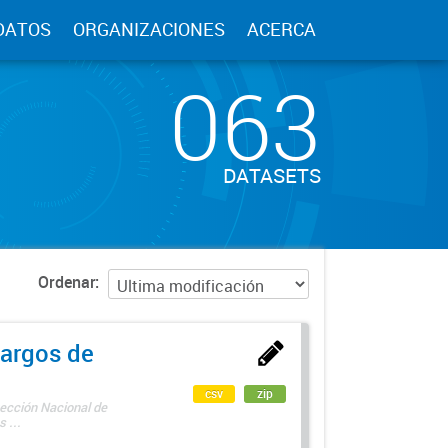
DATOS
ORGANIZACIONES
ACERCA
063
DATASETS
Ordenar
argos de
csv
zip
rección Nacional de
 ...