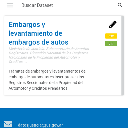
Embargos y
levantamiento de
csv
embargos de autos
zip
Ministerio de Justicia. Subsecretaría de Asuntos
Registrales. Dirección Nacional de los Registros
Nacionales de la Propiedad del Automotor y
Créditos ...
Trámites de embargos y levantamientos de
embargo de automotores inscriptos en los
Registros Seccionales de la Propiedad del
Automotor y Créditos Prendarios.
datosjusticia@jus.gov.ar