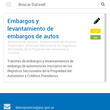
Embargos y
levantamiento de
csv
embargos de autos
zip
Ministerio de Justicia. Subsecretaría de Asuntos
Registrales. Dirección Nacional de los Registros
Nacionales de la Propiedad del Automotor y
Créditos ...
Trámites de embargos y levantamientos de
embargo de automotores inscriptos en los
Registros Seccionales de la Propiedad del
Automotor y Créditos Prendarios.
datosjusticia@jus.gov.ar