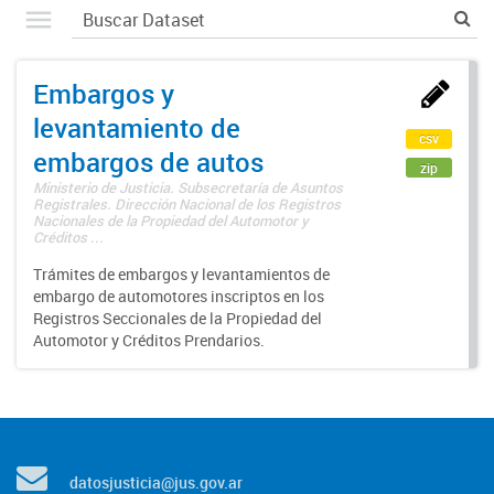
Embargos y
levantamiento de
csv
embargos de autos
zip
Ministerio de Justicia. Subsecretaría de Asuntos
Registrales. Dirección Nacional de los Registros
Nacionales de la Propiedad del Automotor y
Créditos ...
Trámites de embargos y levantamientos de
embargo de automotores inscriptos en los
Registros Seccionales de la Propiedad del
Automotor y Créditos Prendarios.
datosjusticia@jus.gov.ar