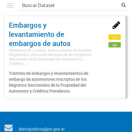
Embargos y
levantamiento de
csv
embargos de autos
zip
Ministerio de Justicia. Subsecretaría de Asuntos
Registrales. Dirección Nacional de los Registros
Nacionales de la Propiedad del Automotor y
Créditos ...
Trámites de embargos y levantamientos de
embargo de automotores inscriptos en los
Registros Seccionales de la Propiedad del
Automotor y Créditos Prendarios.
datosjusticia@jus.gov.ar