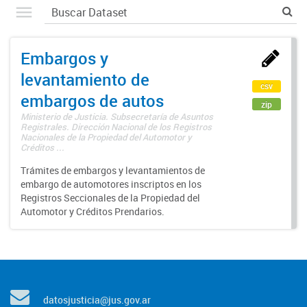
Embargos y
levantamiento de
csv
embargos de autos
zip
Ministerio de Justicia. Subsecretaría de Asuntos
Registrales. Dirección Nacional de los Registros
Nacionales de la Propiedad del Automotor y
Créditos ...
Trámites de embargos y levantamientos de
embargo de automotores inscriptos en los
Registros Seccionales de la Propiedad del
Automotor y Créditos Prendarios.
datosjusticia@jus.gov.ar