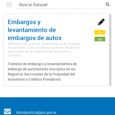
Embargos y
levantamiento de
csv
embargos de autos
zip
Ministerio de Justicia. Subsecretaría de Asuntos
Registrales. Dirección Nacional de los Registros
Nacionales de la Propiedad del Automotor y
Créditos ...
Trámites de embargos y levantamientos de
embargo de automotores inscriptos en los
Registros Seccionales de la Propiedad del
Automotor y Créditos Prendarios.
datosjusticia@jus.gov.ar