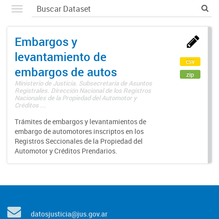
Embargos y
levantamiento de
csv
embargos de autos
zip
Ministerio de Justicia. Subsecretaría de Asuntos
Registrales. Dirección Nacional de los Registros
Nacionales de la Propiedad del Automotor y
Créditos ...
Trámites de embargos y levantamientos de
embargo de automotores inscriptos en los
Registros Seccionales de la Propiedad del
Automotor y Créditos Prendarios.
datosjusticia@jus.gov.ar