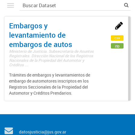
Embargos y
levantamiento de
csv
embargos de autos
zip
Ministerio de Justicia. Subsecretaría de Asuntos
Registrales. Dirección Nacional de los Registros
Nacionales de la Propiedad del Automotor y
Créditos ...
Trámites de embargos y levantamientos de
embargo de automotores inscriptos en los
Registros Seccionales de la Propiedad del
Automotor y Créditos Prendarios.
datosjusticia@jus.gov.ar