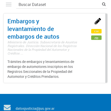
Embargos y
levantamiento de
csv
embargos de autos
zip
Ministerio de Justicia. Subsecretaría de Asuntos
Registrales. Dirección Nacional de los Registros
Nacionales de la Propiedad del Automotor y
Créditos ...
Trámites de embargos y levantamientos de
embargo de automotores inscriptos en los
Registros Seccionales de la Propiedad del
Automotor y Créditos Prendarios.
datosjusticia@jus.gov.ar