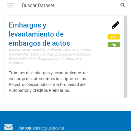
Embargos y
levantamiento de
csv
embargos de autos
zip
Ministerio de Justicia. Subsecretaría de Asuntos
Registrales. Dirección Nacional de los Registros
Nacionales de la Propiedad del Automotor y
Créditos ...
Trámites de embargos y levantamientos de
embargo de automotores inscriptos en los
Registros Seccionales de la Propiedad del
Automotor y Créditos Prendarios.
datosjusticia@jus.gov.ar