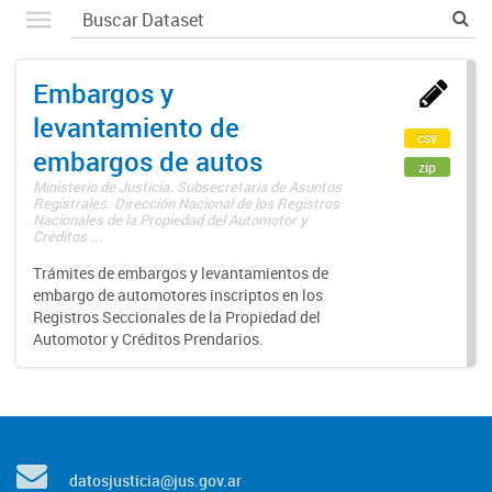
Embargos y
levantamiento de
csv
embargos de autos
zip
Ministerio de Justicia. Subsecretaría de Asuntos
Registrales. Dirección Nacional de los Registros
Nacionales de la Propiedad del Automotor y
Créditos ...
Trámites de embargos y levantamientos de
embargo de automotores inscriptos en los
Registros Seccionales de la Propiedad del
Automotor y Créditos Prendarios.
datosjusticia@jus.gov.ar