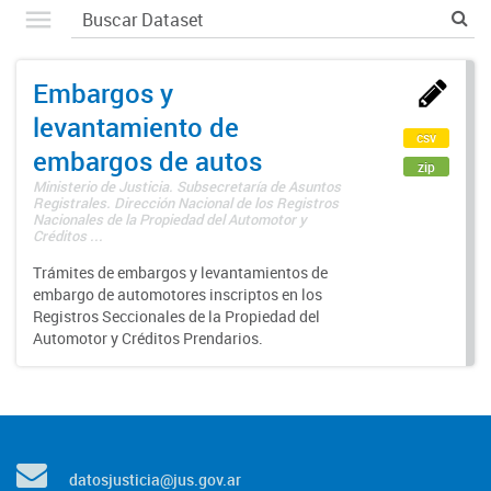
Embargos y
levantamiento de
csv
embargos de autos
zip
Ministerio de Justicia. Subsecretaría de Asuntos
Registrales. Dirección Nacional de los Registros
Nacionales de la Propiedad del Automotor y
Créditos ...
Trámites de embargos y levantamientos de
embargo de automotores inscriptos en los
Registros Seccionales de la Propiedad del
Automotor y Créditos Prendarios.
datosjusticia@jus.gov.ar