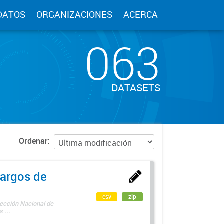
DATOS
ORGANIZACIONES
ACERCA
063
DATASETS
Ordenar
argos de
csv
zip
rección Nacional de
 ...