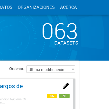
DATOS
ORGANIZACIONES
ACERCA
063
DATASETS
Ordenar
argos de
csv
zip
rección Nacional de
 ...