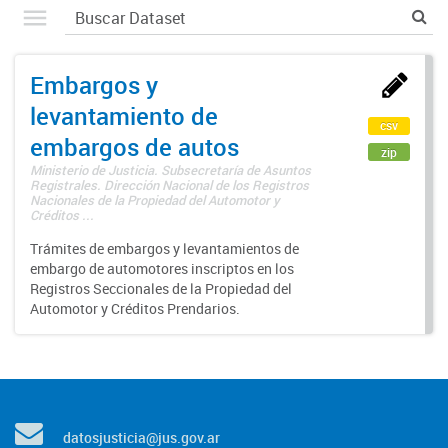
Embargos y
levantamiento de
csv
embargos de autos
zip
Ministerio de Justicia. Subsecretaría de Asuntos
Registrales. Dirección Nacional de los Registros
Nacionales de la Propiedad del Automotor y
Créditos ...
Trámites de embargos y levantamientos de
embargo de automotores inscriptos en los
Registros Seccionales de la Propiedad del
Automotor y Créditos Prendarios.
datosjusticia@jus.gov.ar