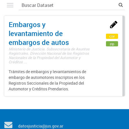
Embargos y
levantamiento de
csv
embargos de autos
zip
Ministerio de Justicia. Subsecretaría de Asuntos
Registrales. Dirección Nacional de los Registros
Nacionales de la Propiedad del Automotor y
Créditos ...
Trámites de embargos y levantamientos de
embargo de automotores inscriptos en los
Registros Seccionales de la Propiedad del
Automotor y Créditos Prendarios.
datosjusticia@jus.gov.ar