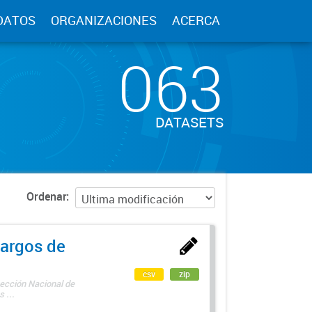
DATOS
ORGANIZACIONES
ACERCA
063
DATASETS
Ordenar
argos de
csv
zip
rección Nacional de
 ...