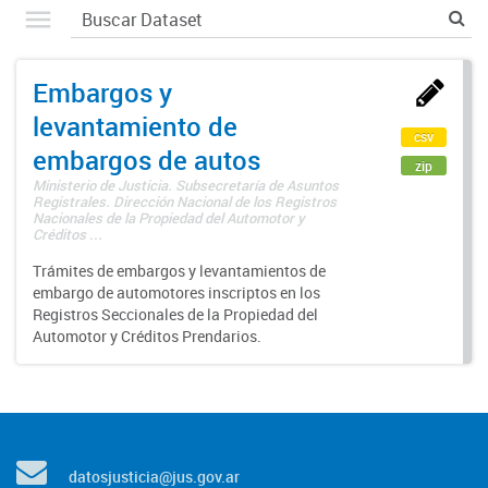
Embargos y
levantamiento de
csv
embargos de autos
zip
Ministerio de Justicia. Subsecretaría de Asuntos
Registrales. Dirección Nacional de los Registros
Nacionales de la Propiedad del Automotor y
Créditos ...
Trámites de embargos y levantamientos de
embargo de automotores inscriptos en los
Registros Seccionales de la Propiedad del
Automotor y Créditos Prendarios.
datosjusticia@jus.gov.ar