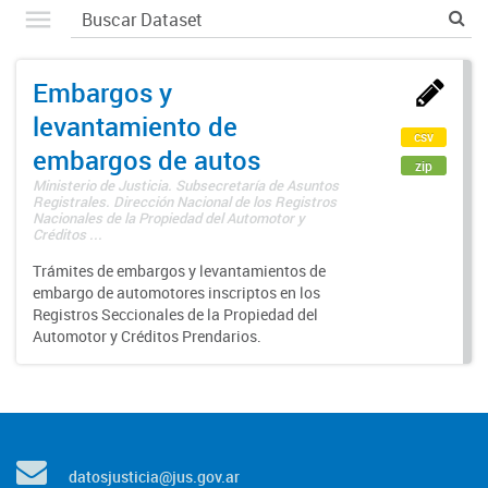
Embargos y
levantamiento de
csv
embargos de autos
zip
Ministerio de Justicia. Subsecretaría de Asuntos
Registrales. Dirección Nacional de los Registros
Nacionales de la Propiedad del Automotor y
Créditos ...
Trámites de embargos y levantamientos de
embargo de automotores inscriptos en los
Registros Seccionales de la Propiedad del
Automotor y Créditos Prendarios.
datosjusticia@jus.gov.ar