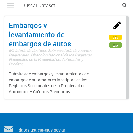
Embargos y
levantamiento de
csv
embargos de autos
zip
Ministerio de Justicia. Subsecretaría de Asuntos
Registrales. Dirección Nacional de los Registros
Nacionales de la Propiedad del Automotor y
Créditos ...
Trámites de embargos y levantamientos de
embargo de automotores inscriptos en los
Registros Seccionales de la Propiedad del
Automotor y Créditos Prendarios.
datosjusticia@jus.gov.ar