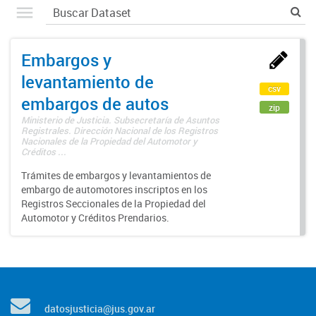
Embargos y
levantamiento de
csv
embargos de autos
zip
Ministerio de Justicia. Subsecretaría de Asuntos
Registrales. Dirección Nacional de los Registros
Nacionales de la Propiedad del Automotor y
Créditos ...
Trámites de embargos y levantamientos de
embargo de automotores inscriptos en los
Registros Seccionales de la Propiedad del
Automotor y Créditos Prendarios.
datosjusticia@jus.gov.ar