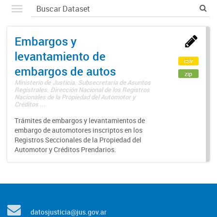
Embargos y
levantamiento de
csv
embargos de autos
zip
Ministerio de Justicia. Subsecretaría de Asuntos
Registrales. Dirección Nacional de los Registros
Nacionales de la Propiedad del Automotor y
Créditos ...
Trámites de embargos y levantamientos de
embargo de automotores inscriptos en los
Registros Seccionales de la Propiedad del
Automotor y Créditos Prendarios.
datosjusticia@jus.gov.ar