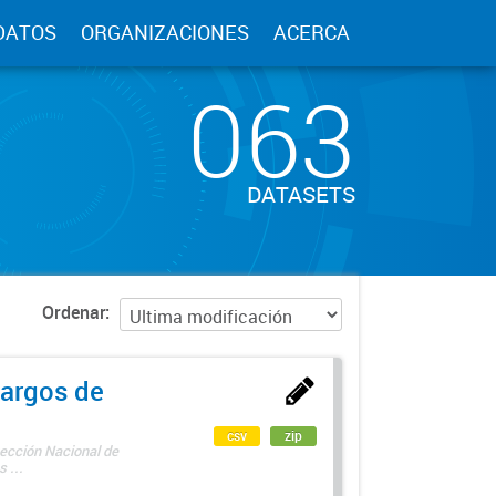
DATOS
ORGANIZACIONES
ACERCA
063
DATASETS
Ordenar
argos de
csv
zip
rección Nacional de
 ...