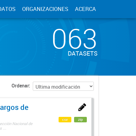
DATOS
ORGANIZACIONES
ACERCA
063
DATASETS
Ordenar
argos de
csv
zip
rección Nacional de
 ...