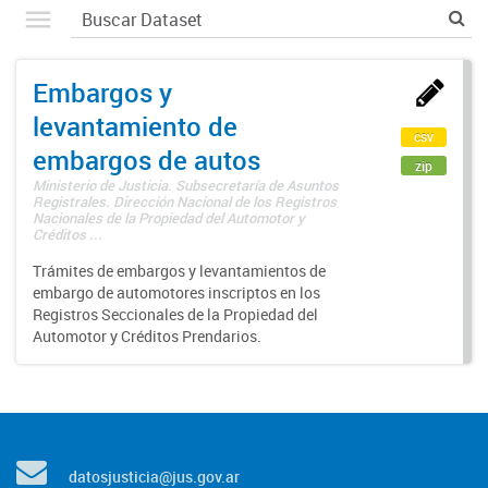
Embargos y
levantamiento de
csv
embargos de autos
zip
Ministerio de Justicia. Subsecretaría de Asuntos
Registrales. Dirección Nacional de los Registros
Nacionales de la Propiedad del Automotor y
Créditos ...
Trámites de embargos y levantamientos de
embargo de automotores inscriptos en los
Registros Seccionales de la Propiedad del
Automotor y Créditos Prendarios.
datosjusticia@jus.gov.ar