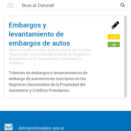
Embargos y
levantamiento de
csv
embargos de autos
zip
Ministerio de Justicia. Subsecretaría de Asuntos
Registrales. Dirección Nacional de los Registros
Nacionales de la Propiedad del Automotor y
Créditos ...
Trámites de embargos y levantamientos de
embargo de automotores inscriptos en los
Registros Seccionales de la Propiedad del
Automotor y Créditos Prendarios.
datosjusticia@jus.gov.ar