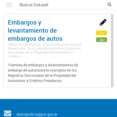
Embargos y
levantamiento de
csv
embargos de autos
zip
Ministerio de Justicia. Subsecretaría de Asuntos
Registrales. Dirección Nacional de los Registros
Nacionales de la Propiedad del Automotor y
Créditos ...
Trámites de embargos y levantamientos de
embargo de automotores inscriptos en los
Registros Seccionales de la Propiedad del
Automotor y Créditos Prendarios.
datosjusticia@jus.gov.ar