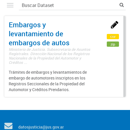
Embargos y
levantamiento de
csv
embargos de autos
zip
Ministerio de Justicia. Subsecretaría de Asuntos
Registrales. Dirección Nacional de los Registros
Nacionales de la Propiedad del Automotor y
Créditos ...
Trámites de embargos y levantamientos de
embargo de automotores inscriptos en los
Registros Seccionales de la Propiedad del
Automotor y Créditos Prendarios.
datosjusticia@jus.gov.ar