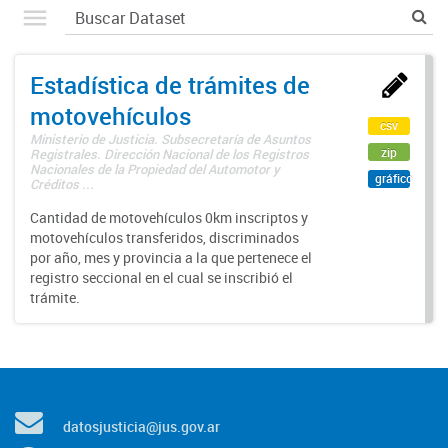
Estadística de trámites de
motovehículos
csv
Ministerio de Justicia. Subsecretaría de Asuntos
zip
Registrales. Dirección Nacional de los Registros
Nacionales de la Propiedad del Automotor y
gráfico
Créditos ...
Cantidad de motovehículos 0km inscriptos y
motovehículos transferidos, discriminados
por año, mes y provincia a la que pertenece el
registro seccional en el cual se inscribió el
trámite.
datosjusticia@jus.gov.ar