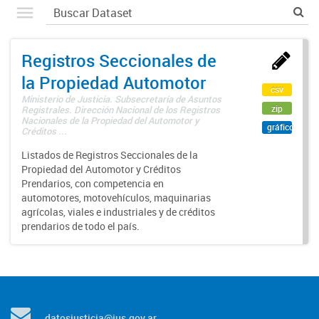
Registros Seccionales de
la Propiedad Automotor
csv
Ministerio de Justicia. Subsecretaría de Asuntos
zip
Registrales. Dirección Nacional de los Registros
Nacionales de la Propiedad del Automotor y
gráfico
Créditos ...
Listados de Registros Seccionales de la
Propiedad del Automotor y Créditos
Prendarios, con competencia en
automotores, motovehículos, maquinarias
agrícolas, viales e industriales y de créditos
prendarios de todo el país.
datosjusticia@jus.gov.ar