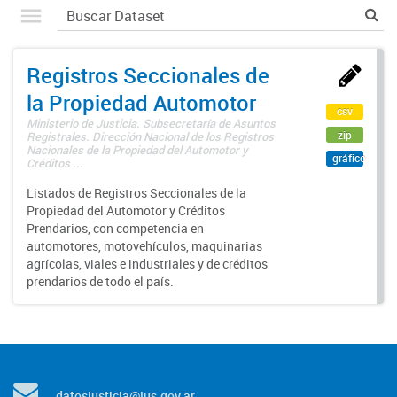
Registros Seccionales de
la Propiedad Automotor
csv
Ministerio de Justicia. Subsecretaría de Asuntos
zip
Registrales. Dirección Nacional de los Registros
Nacionales de la Propiedad del Automotor y
gráfico
Créditos ...
Listados de Registros Seccionales de la
Propiedad del Automotor y Créditos
Prendarios, con competencia en
automotores, motovehículos, maquinarias
agrícolas, viales e industriales y de créditos
prendarios de todo el país.
datosjusticia@jus.gov.ar