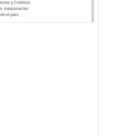
motor y Créditos
s, maquinarias
do el país.