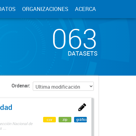
DATOS
ORGANIZACIONES
ACERCA
063
DATASETS
Ordenar
edad
csv
zip
gráfico
rección Nacional de
 ...