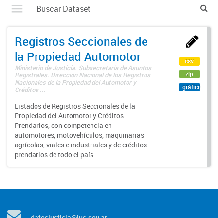
Registros Seccionales de
la Propiedad Automotor
csv
Ministerio de Justicia. Subsecretaría de Asuntos
zip
Registrales. Dirección Nacional de los Registros
Nacionales de la Propiedad del Automotor y
gráfico
Créditos ...
Listados de Registros Seccionales de la
Propiedad del Automotor y Créditos
Prendarios, con competencia en
automotores, motovehículos, maquinarias
agrícolas, viales e industriales y de créditos
prendarios de todo el país.
datosjusticia@jus.gov.ar