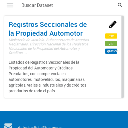
Registros Seccionales de
la Propiedad Automotor
csv
Ministerio de Justicia. Subsecretaría de Asuntos
zip
Registrales. Dirección Nacional de los Registros
Nacionales de la Propiedad del Automotor y
gráfico
Créditos ...
Listados de Registros Seccionales de la
Propiedad del Automotor y Créditos
Prendarios, con competencia en
automotores, motovehículos, maquinarias
agrícolas, viales e industriales y de créditos
prendarios de todo el país.
datosjusticia@jus.gov.ar