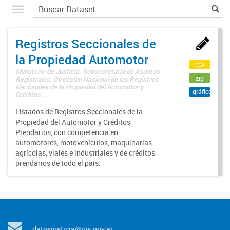
Registros Seccionales de
la Propiedad Automotor
csv
Ministerio de Justicia. Subsecretaría de Asuntos
zip
Registrales. Dirección Nacional de los Registros
Nacionales de la Propiedad del Automotor y
gráfico
Créditos ...
Listados de Registros Seccionales de la
Propiedad del Automotor y Créditos
Prendarios, con competencia en
automotores, motovehículos, maquinarias
agrícolas, viales e industriales y de créditos
prendarios de todo el país.
datosjusticia@jus.gov.ar