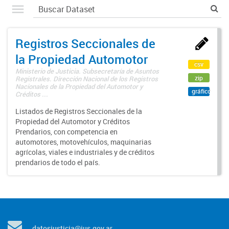
Registros Seccionales de
la Propiedad Automotor
csv
Ministerio de Justicia. Subsecretaría de Asuntos
zip
Registrales. Dirección Nacional de los Registros
Nacionales de la Propiedad del Automotor y
gráfico
Créditos ...
Listados de Registros Seccionales de la
Propiedad del Automotor y Créditos
Prendarios, con competencia en
automotores, motovehículos, maquinarias
agrícolas, viales e industriales y de créditos
prendarios de todo el país.
datosjusticia@jus.gov.ar