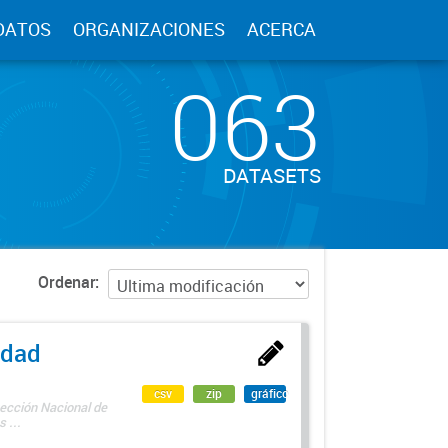
DATOS
ORGANIZACIONES
ACERCA
063
DATASETS
Ordenar
edad
csv
zip
gráfico
rección Nacional de
 ...