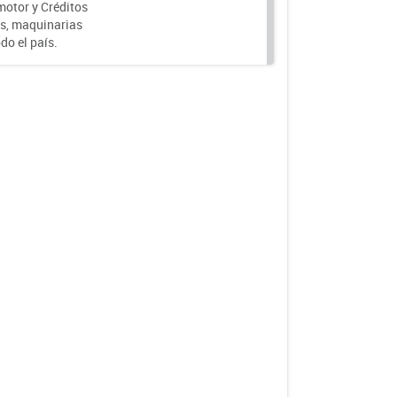
motor y Créditos
s, maquinarias
do el país.