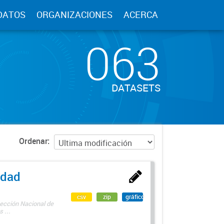
DATOS
ORGANIZACIONES
ACERCA
063
DATASETS
Ordenar
edad
csv
zip
gráfico
rección Nacional de
 ...