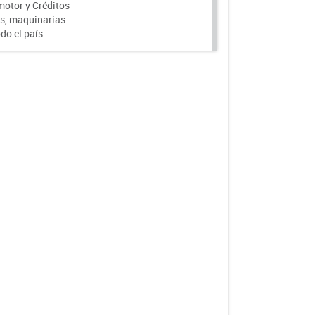
motor y Créditos
s, maquinarias
do el país.