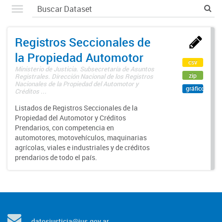
Registros Seccionales de
la Propiedad Automotor
csv
Ministerio de Justicia. Subsecretaría de Asuntos
zip
Registrales. Dirección Nacional de los Registros
Nacionales de la Propiedad del Automotor y
gráfico
Créditos ...
Listados de Registros Seccionales de la
Propiedad del Automotor y Créditos
Prendarios, con competencia en
automotores, motovehículos, maquinarias
agrícolas, viales e industriales y de créditos
prendarios de todo el país.
datosjusticia@jus.gov.ar