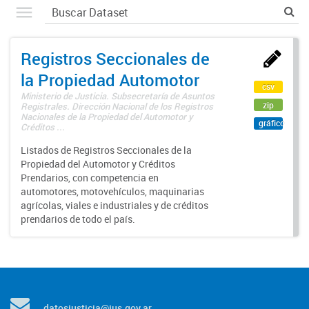
Registros Seccionales de
la Propiedad Automotor
csv
Ministerio de Justicia. Subsecretaría de Asuntos
zip
Registrales. Dirección Nacional de los Registros
Nacionales de la Propiedad del Automotor y
gráfico
Créditos ...
Listados de Registros Seccionales de la
Propiedad del Automotor y Créditos
Prendarios, con competencia en
automotores, motovehículos, maquinarias
agrícolas, viales e industriales y de créditos
prendarios de todo el país.
datosjusticia@jus.gov.ar