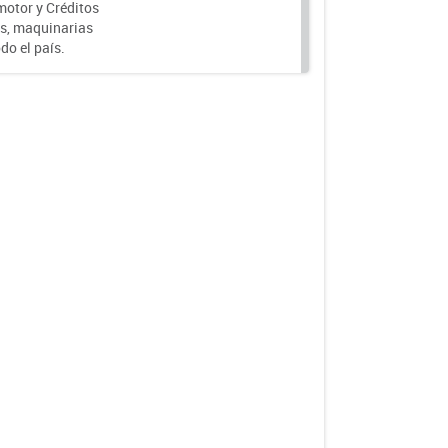
motor y Créditos
s, maquinarias
do el país.