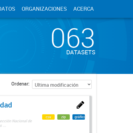
DATOS
ORGANIZACIONES
ACERCA
063
DATASETS
Ordenar
edad
csv
zip
gráfico
rección Nacional de
 ...