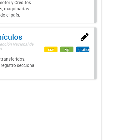
motor y Créditos
s, maquinarias
do el país.
hículos
rección Nacional de
 ...
csv
zip
gráfico
transferidos,
 registro seccional