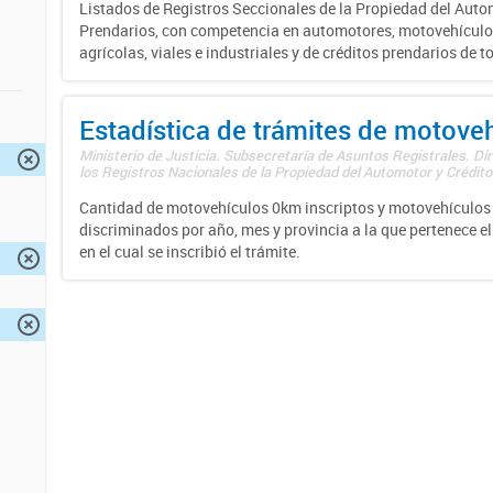
Listados de Registros Seccionales de la Propiedad del Auto
Prendarios, con competencia en automotores, motovehículo
agrícolas, viales e industriales y de créditos prendarios de to
Estadística de trámites de motove
Ministerio de Justicia. Subsecretaría de Asuntos Registrales. Di
los Registros Nacionales de la Propiedad del Automotor y Créditos
Cantidad de motovehículos 0km inscriptos y motovehículos 
discriminados por año, mes y provincia a la que pertenece el
en el cual se inscribió el trámite.