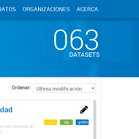
DATOS
ORGANIZACIONES
ACERCA
063
DATASETS
Ordenar
edad
csv
zip
gráfico
rección Nacional de
 ...