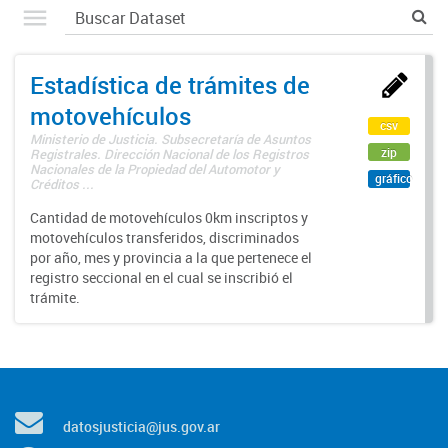
Estadística de trámites de
motovehículos
csv
Ministerio de Justicia. Subsecretaría de Asuntos
zip
Registrales. Dirección Nacional de los Registros
Nacionales de la Propiedad del Automotor y
gráfico
Créditos ...
Cantidad de motovehículos 0km inscriptos y
motovehículos transferidos, discriminados
por año, mes y provincia a la que pertenece el
registro seccional en el cual se inscribió el
trámite.
datosjusticia@jus.gov.ar